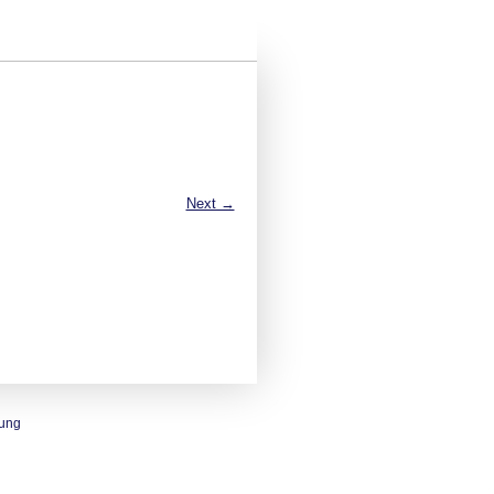
Next →
rung