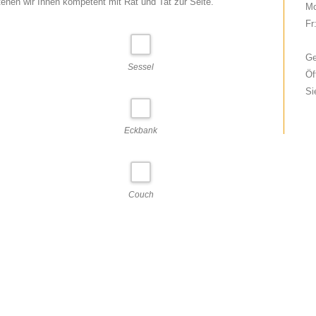
tehen wir Ihnen kompetent mit Rat und Tat zur Seite.
Mo
Fr
Ge
Sessel
Öf
Si
Eckbank
Couch