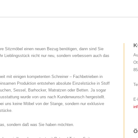
K
hre Sitzmöbel einen neuen Bezug benötigen, dann sind Sie
Au
Ihr Lieblingsstück nicht nur neu, sondern verbessern auch das
Ot
85
beit mit einigen kompetenten Schreiner – Fachbetrieben in
nsamen Produktion entstehen absolute Einzelstücke in Stoff
Te
uchen, Sessel, Barhocker, Matratzen oder Betten. Ja sogar
Ausstattung wurde von uns nach Kundenwunsch hergestellt.
E-
ei uns keine Möbel von der Stange, sondern nur exklusive
in
stücke.
twas, sondern daß was Sie haben möchten.
Ö