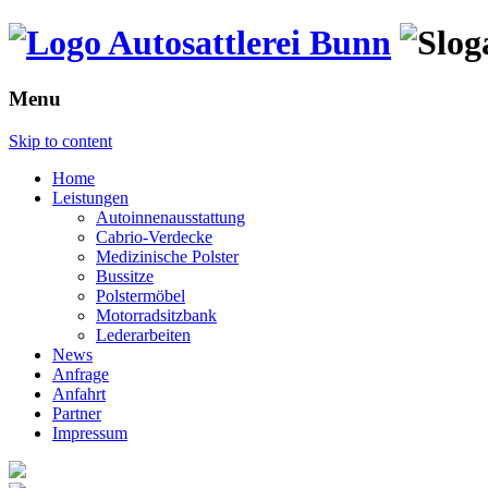
Menu
Skip to content
Home
Leistungen
Autoinnenausstattung
Cabrio-Verdecke
Medizinische Polster
Bussitze
Polstermöbel
Motorradsitzbank
Lederarbeiten
News
Anfrage
Anfahrt
Partner
Impressum