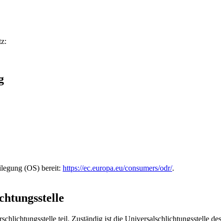
z:
g
ilegung (OS) bereit:
https://ec.europa.eu/consumers/odr/
.
chtungs­stelle
chlichtungsstelle teil. Zuständig ist die Universalschlichtungsstelle d